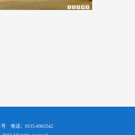
1
2
3
4
5
话：0535-6903542