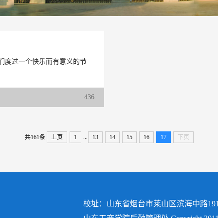
.
友们度过一个快乐而有意义的节
436
...
共161条
上页
1
13
14
15
16
17
下页
校址：山东省烟台市莱山区滨海中路191号 电